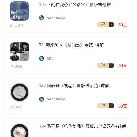
129.《刻在我心底的名字》原版吉他谱
编配：李成福
0豆
V
60豆
109人购买
28. 海来阿木《别知己》示范+讲解
编配：
0豆
V
60豆
88人购买
187.回春丹《初恋》原版谱示范+讲解
编配：李成福
0豆
V
60豆
68人购买
179.毛不易《给你给我》原版吉他谱示范+讲解